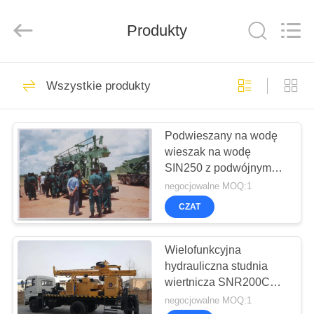
International
&
Sinovo
Produkty
Heavy
Industry
Co.Ltd..
All
Rights
DOM
48
Reserved.
Wszystkie produkty
Hydrauliczny
PRODUKTY
łamacz stosów
Podwieszany na wodę
wieszak na wodę
POKAZ
SIN250 z podwójnym
VR
siłownikiem
negocjowalne MOQ:1
hydraulicznym
CZAT
68
O
NAS
Wielofunkcyjna
Wiertnice obrotowe
hydrauliczna studnia
wiertnicza SNR200C
WYCIECZKA
400m Maksymalna
negocjowalne MOQ:1