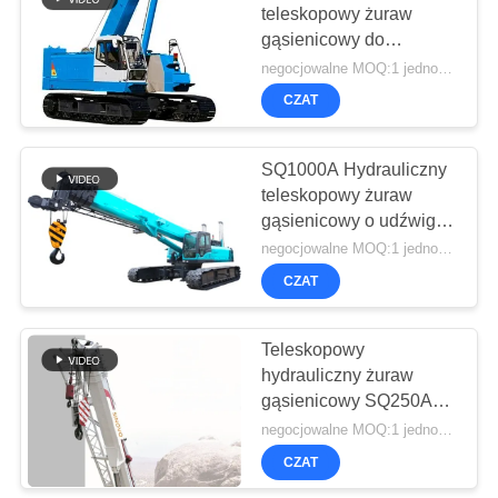
teleskopowy żuraw
gąsienicowy do
33
palowania, 1,79
negocjowalne MOQ:1 jednostka
obr./min. Prędkość
Hydrauliczne
CZAT
obrotowa 3m Zakres
wiertarki
podnoszenia
SQ1000A Hydrauliczny
gąsienicowe
teleskopowy żuraw
gąsienicowy o udźwigu
100 ton
negocjowalne MOQ:1 jednostka
CZAT
27
Teleskopowy
Desander
hydrauliczny żuraw
gąsienicowy SQ250A
37Ton Żuraw kratowy z
negocjowalne MOQ:1 jednostka
niską ceną na sprzedaż
CZAT