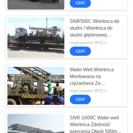
PO
głębokość wiercenia ze
CZAT
sprężarką powietrza i
FABRYCE
pompą błotną
SNR500C Wiertnica do
55
studni / Wiertnica do
KONTROLA
studni głębinowej
JAKOŚCI
Core Drilling Rig
Wiertnica hydrauliczna /
negocjowalne MOQ:1
Maszyna do wiercenia
CZAT
otworów
SKONTAKTUJ
SIĘ
Water Well Wiertnica
Montowana na
Z
ciężarówce Ze
NAMI
28
wszystkimi narzędziami
negocjowalne MOQ:1
wiertniczymi
CZAT
POROZMAWIAJ
Sprzęt CFA
TERAZ
SNR-1000C Water well
Wiertnica Zdolność
wiercenia Otwór 500mm