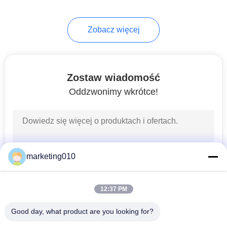
26
Zobacz więcej
Sprzęt do ścian
szczelinowych
Zostaw wiadomość
Oddzwonimy wkrótce!
15
Horizontal
marketing010
Directional Drilling
Rig
12:37 PM
Good day, what product are you looking for?