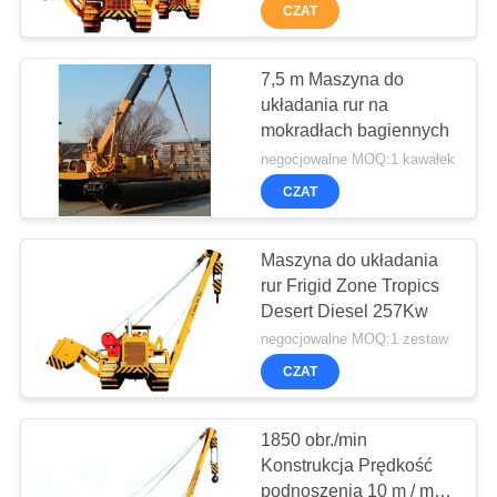
PO
6,5 m
CZAT
FABRYCE
7,5 m Maszyna do
55
układania rur na
KONTROLA
mokradłach bagiennych
JAKOŚCI
Core Drilling Rig
negocjowalne MOQ:1 kawałek
CZAT
SKONTAKTUJ
SIĘ
Maszyna do układania
rur Frigid Zone Tropics
Z
Desert Diesel 257Kw
NAMI
28
negocjowalne MOQ:1 zestaw
CZAT
POROZMAWIAJ
Sprzęt CFA
TERAZ
1850 obr./min
Konstrukcja Prędkość
podnoszenia 10 m / min