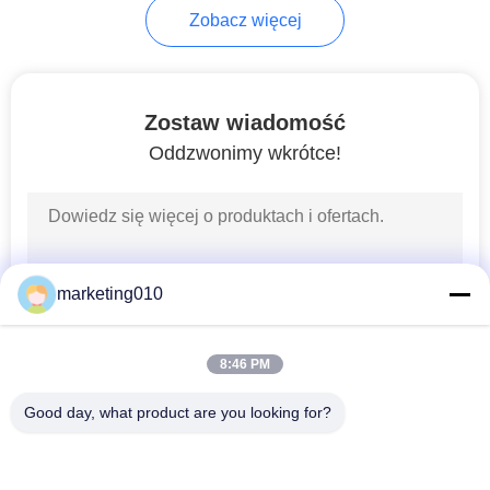
Zobacz więcej
33
Hydrauliczne
Zostaw wiadomość
wiertarki
Oddzwonimy wkrótce!
gąsienicowe
27
marketing010
Desander
8:46 PM
Good day, what product are you looking for?
popularne kategorie
Wszystko