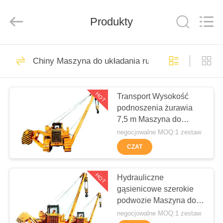
International
&
Sinovo
Produkty
Heavy
Industry
Co.Ltd..
All
Rights
DOM
48
Reserved.
Chiny Maszyna do układania rur
Hydrauliczny
PRODUKTY
łamacz stosów
HOT
Transport Wysokość
podnoszenia żurawia
POKAZ
7,5 m Maszyna do
VR
układania rur
negocjowalne MOQ:1 zestaw
CZAT
68
O
NAS
HOT
Hydrauliczne
Wiertnice obrotowe
gąsienicowe szerokie
podwozie Maszyna do
WYCIECZKA
układania rur o długości
negocjowalne MOQ:1 zestaw