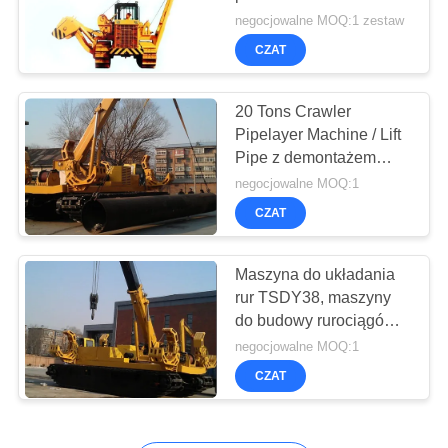
COMPANY
Maszyna do układania
negocjowalne MOQ:1 zestaw
NEWS
rur
CZAT
47
SITEMAP
20 Tons Crawler
Waterwell Wiertnica
Pipelayer Machine / Lift
Pipe z demontażem
POLITYKA
Self-pipe Clamp
negocjowalne MOQ:1
PRYWATNOŚCI
CZAT
Maszyna do układania
25
rur TSDY38, maszyny
do budowy rurociągów
Obudowa Rotator
do transportu rur
negocjowalne MOQ:1
stalowych
CZAT