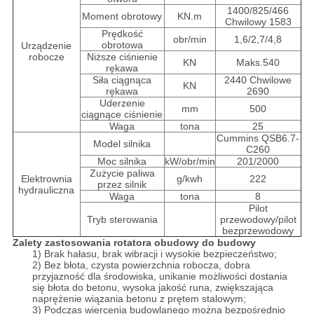
1400/825/466
Moment obrotowy
KN.m
Chwilowy 1583
Prędkość
obr/min
1,6/2,7/4,8
obrotowa
Urządzenie
robocze
Niższe ciśnienie
KN
Maks.540
rękawa
Siła ciągnąca
2440 Chwilowe
KN
rękawa
2690
Uderzenie
mm
500
ciągnące ciśnienie
Waga
tona
25
Cummins QSB6.7-
Model silnika
C260
Moc silnika
kW/obr/min
201/2000
Zużycie paliwa
Elektrownia
g/kwh
222
przez silnik
hydrauliczna
Waga
tona
8
Pilot
Tryb sterowania
przewodowy/pilot
bezprzewodowy
Zalety zastosowania rotatora obudowy do budowy
1) Brak hałasu, brak wibracji i wysokie bezpieczeństwo;
2) Bez błota, czysta powierzchnia robocza, dobra
przyjazność dla środowiska, unikanie możliwości dostania
się błota do betonu, wysoka jakość runa, zwiększająca
naprężenie wiązania betonu z prętem stalowym;
3) Podczas wiercenia budowlanego można bezpośrednio