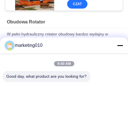
CZAT
Obudowa Rotator
W pełni hydrauliczny rotator obudowy bardzo wydajny w
przypadku stosów do budowy miejskiej
marketing010
Silent Durable Casing Rotator No Vibration High Safety Without
Mud
9:40 AM
Wysokowydajny sprzęt fundamentowy Rotator obudowy do
siecznej ściany palowej
Good day, what product are you looking for?
popularne kategorie
Wszystko
Hydrauliczny 
Wiertnice Obrotowe
Łamacz Stosów
Core Drilling Rig
Sprzęt CFA