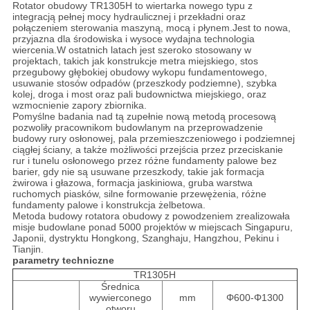
Rotator obudowy TR1305H to wiertarka nowego typu z
integracją pełnej mocy hydraulicznej i przekładni oraz
połączeniem sterowania maszyną, mocą i płynem.Jest to nowa,
przyjazna dla środowiska i wysoce wydajna technologia
wiercenia.W ostatnich latach jest szeroko stosowany w
projektach, takich jak konstrukcje metra miejskiego, stos
przegubowy głębokiej obudowy wykopu fundamentowego,
usuwanie stosów odpadów (przeszkody podziemne), szybka
kolej, droga i most oraz pali budownictwa miejskiego, oraz
wzmocnienie zapory zbiornika.
Pomyślne badania nad tą zupełnie nową metodą procesową
pozwoliły pracownikom budowlanym na przeprowadzenie
budowy rury osłonowej, pala przemieszczeniowego i podziemnej
ciągłej ściany, a także możliwości przejścia przez przeciskanie
rur i tunelu osłonowego przez różne fundamenty palowe bez
barier, gdy nie są usuwane przeszkody, takie jak formacja
żwirowa i głazowa, formacja jaskiniowa, gruba warstwa
ruchomych piasków, silne formowanie przewężenia, różne
fundamenty palowe i konstrukcja żelbetowa.
Metoda budowy rotatora obudowy z powodzeniem zrealizowała
misje budowlane ponad 5000 projektów w miejscach Singapuru,
Japonii, dystryktu Hongkong, Szanghaju, Hangzhou, Pekinu i
Tianjin.
parametry techniczne
TR1305H
Średnica
wywierconego
mm
Φ600-Φ1300
otworu