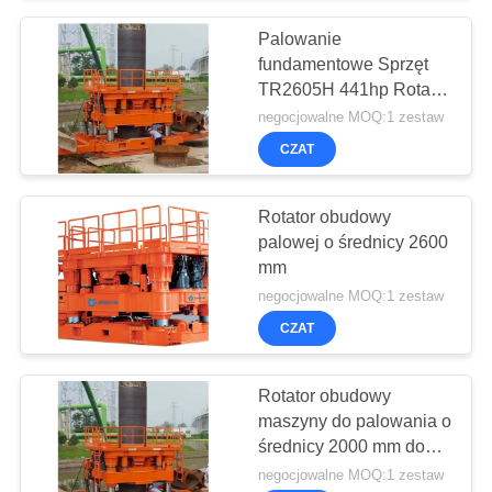
Palowanie
fundamentowe Sprzęt
TR2605H 441hp Rotator
obudowy
negocjowalne MOQ:1 zestaw
CZAT
Rotator obudowy
palowej o średnicy 2600
mm
negocjowalne MOQ:1 zestaw
CZAT
Rotator obudowy
maszyny do palowania o
średnicy 2000 mm do
fundamentów
negocjowalne MOQ:1 zestaw