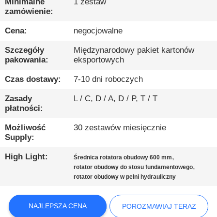
PO
Minimalne
1 zestaw
zamówienie:
FABRYCE
Cena:
negocjowalne
KONTROLA
Szczegóły
Międzynarodowy pakiet kartonów
pakowania:
eksportowych
JAKOŚCI
Czas dostawy:
7-10 dni roboczych
SKONTAKTUJ
Zasady
L / C, D / A, D / P, T / T
płatności:
SIĘ
Z
Możliwość
30 zestawów miesięcznie
Supply:
NAMI
High Light:
,
Średnica rotatora obudowy 600 mm
,
rotator obudowy do stosu fundamentowego
POROZMAWIAJ
rotator obudowy w pełni hydrauliczny
TERAZ
NAJLEPSZA CENA
POROZMAWIAJ TERAZ