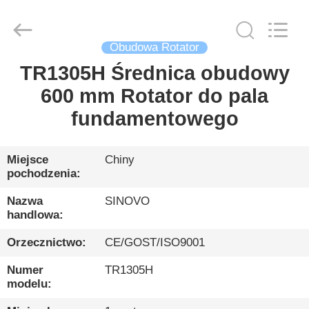
International
&
Sinovo
Heavy
Industry
Obudowa Rotator
Co.Ltd..
All
Rights
TR1305H Średnica obudowy
DOM
Reserved.
600 mm Rotator do pala
PRODUKTY
fundamentowego
POKAZ
Miejsce
Chiny
pochodzenia:
VR
Nazwa
SINOVO
handlowa:
O
Orzecznictwo:
CE/GOST/ISO9001
NAS
Numer
TR1305H
modelu:
WYCIECZKA