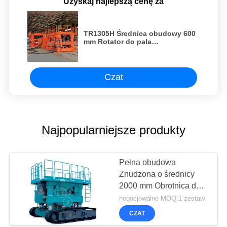
Uzyskaj najlepszą cenę za
TR1305H Średnica obudowy 600
mm Rotator do pala
fundamentowego
Czat
Najpopularniejsze produkty
Pełna obudowa
Znudzona o średnicy
2000 mm Obrotnica do
palowania 1800 kW
negocjowalne MOQ:1 zestaw
CZAT