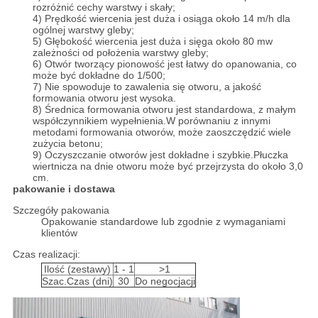
rozróżnić cechy warstwy i skały;
4) Prędkość wiercenia jest duża i osiąga około 14 m/h dla
ogólnej warstwy gleby;
5) Głębokość wiercenia jest duża i sięga około 80 mw
zależności od położenia warstwy gleby;
6) Otwór tworzący pionowość jest łatwy do opanowania, co
może być dokładne do 1/500;
7) Nie spowoduje to zawalenia się otworu, a jakość
formowania otworu jest wysoka.
8) Średnica formowania otworu jest standardowa, z małym
współczynnikiem wypełnienia.W porównaniu z innymi
metodami formowania otworów, może zaoszczędzić wiele
zużycia betonu;
9) Oczyszczanie otworów jest dokładne i szybkie.Płuczka
wiertnicza na dnie otworu może być przejrzysta do około 3,0
cm.
pakowanie i dostawa
Szczegóły pakowania
Opakowanie standardowe lub zgodnie z wymaganiami
klientów
Czas realizacji:
Ilość (zestawy)
1 - 1
>1
Szac.Czas (dni)
30
Do negocjacji