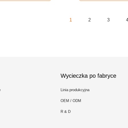
1
2
3
Wycieczka po fabryce
e
Linia produkcyjna
OEM / ODM
R & D