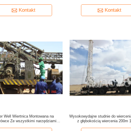
nia ze sprężarką powietrza i pompą
Maszyna do wiercenia otwo
błotną
Kontakt
Kontakt
er Well Wiertnica Montowana na
Wysokowydajne studnie do wierceni
rówce Ze wszystkimi narzędziami
z głębokością wiercenia 200m 
wiertniczymi