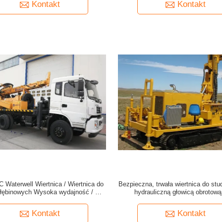
Kontakt
Kontakt
Waterwell Wiertnica / Wiertnica do
Bezpieczna, trwała wiertnica do stu
głębinowych Wysoka wydajność / W
hydrauliczną głowicą obrotową
rauliczna wiertnica do studni wodnych
gąsienicowego
Kontakt
Kontakt