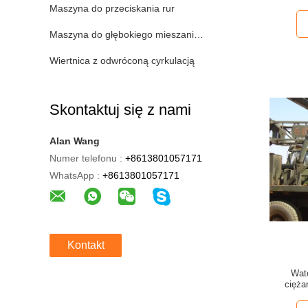
wierce
Maszyna do przeciskania rur
Maszyna do głębokiego mieszania gleby
Wiertnica z odwróconą cyrkulacją
Skontaktuj się z nami
Alan Wang
Numer telefonu :
+8613801057171
WhatsApp :
+8613801057171
Kontakt
Wat
cięża