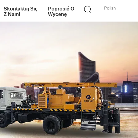
Polish
Skontaktuj Się
Poprosić O
Z Nami
Wycenę