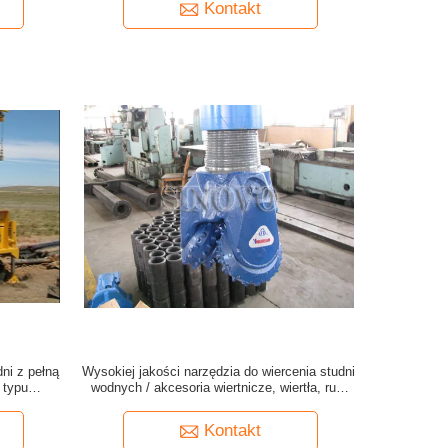
Kontakt
dni z pełną
Wysokiej jakości narzędzia do wiercenia studni
 typu
wodnych / akcesoria wiertnicze, wiertła, rury
wiertnicze i narzędzia DTH
Kontakt