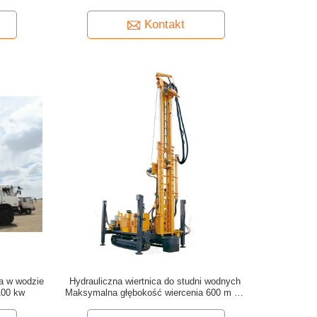
rów
wiercenia 711 mm
Kontakt
a w wodzie
Hydrauliczna wiertnica do studni wodnych
100 kw
Maksymalna głębokość wiercenia 600 m ze
sprężarką powietrza lub pompą błotną