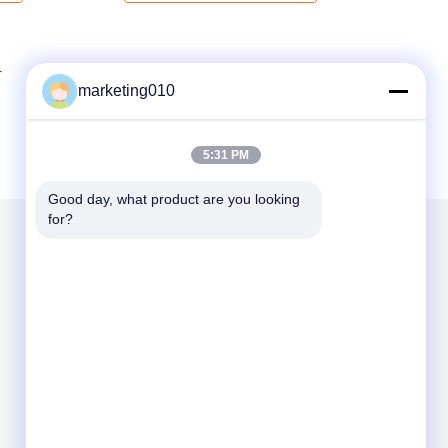
4
marketing010
5:31 PM
Good day, what product are you looking 
for?
Napisz do nas
Send