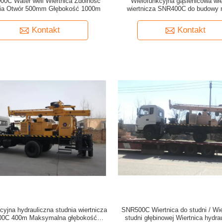
00C Water well Wiertnica Zdolność
Wielofunkcyjna gąsienicowa wie
nia Otwór 500mm Głębokość 1000m
wiertnicza SNR400C do budowy
Kontakt
Kontakt
cyjna hydrauliczna studnia wiertnicza
SNR500C Wiertnica do studni / Wie
0C 400m Maksymalna głębokość
studni głębinowej Wiertnica hydrau