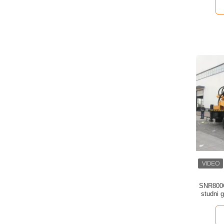
SNR800C 
studni 
pełni hyd