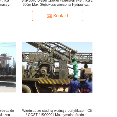
rtnica
SNR300C Diesel Crawler Waterwell Wiertnica z
 maszyn
300m Max Głębokość wiercenia Hydrauliczna
studnia wiertnicza
Kontakt
rtnica do
Wiertnica ze studnią wodną z certyfikatem CE
liczna /
/ GOST / ISO9001 Maksymalna średnica