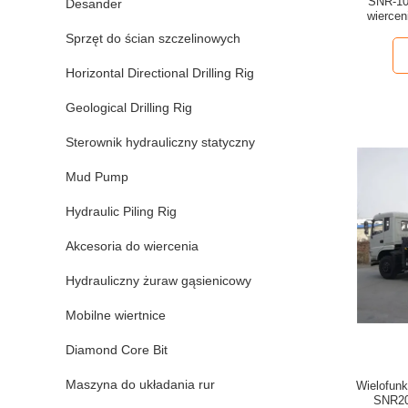
SNR-10
Desander
wierce
Sprzęt do ścian szczelinowych
Horizontal Directional Drilling Rig
Geological Drilling Rig
Sterownik hydrauliczny statyczny
Mud Pump
Hydraulic Piling Rig
Akcesoria do wiercenia
Hydrauliczny żuraw gąsienicowy
Mobilne wiertnice
Diamond Core Bit
Maszyna do układania rur
Wielofunk
SNR20