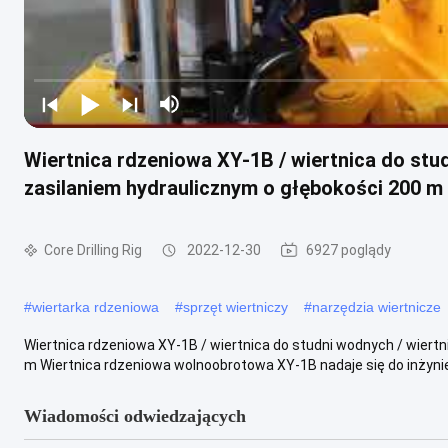
Wiertnica rdzeniowa XY-1B / wiertnica do stud
zasilaniem hydraulicznym o głębokości 200 m
Core Drilling Rig
2022-12-30
6927 poglądy
#
wiertarka rdzeniowa
#
sprzęt wiertniczy
#
narzędzia wiertnicze
Wiertnica rdzeniowa XY-1B / wiertnica do studni wodnych / wiertn
m Wiertnica rdzeniowa wolnoobrotowa XY-1B nadaje się do inżynier
Wiadomości odwiedzających