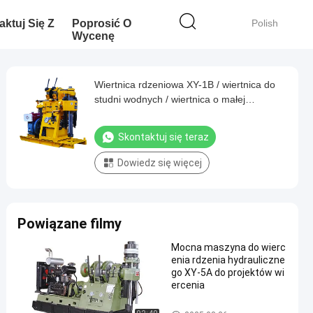
aktuj Się Z
Poprosić O
Polish
Wycenę
Wiertnica rdzeniowa XY-1B / wiertnica do
studni wodnych / wiertnica o małej
prędkości z zasilaniem hydraulicznym o
głębokości 200 m
Skontaktuj się teraz
Dowiedz się więcej
Powiązane filmy
Mocna maszyna do wierc
enia rdzenia hydrauliczne
go XY-5A do projektów wi
ercenia
Core Drilling Rig