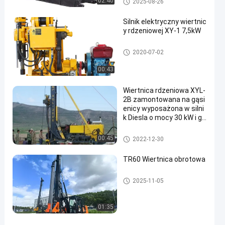
02:40
2025-08-26
Silnik elektryczny wiertnic
y rdzeniowej XY-1 7,5kW
Core Drilling Rig
2020-07-02
00:43
Wiertnica rdzeniowa XYL-
2B zamontowana na gąsi
enicy wyposażona w silni
k Diesla o mocy 30 kW i gł
ębokości 350 m
Core Drilling Rig
00:45
2022-12-30
TR60 Wiertnica obrotowa
Wiertnice obrotowe
2025-11-05
01:35