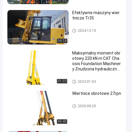
01:35
Efektywne maszyny wier
tnicze Tr35
Wiertnice obrotowe
2024-12-10
04:18
Maksymalny moment obr
otowy 220 kN.m CAT Cha
ssis Foundation Machiner
y Znudzona hydrauliczna
wiertnica do palowania
Wiertnice obrotowe
01:33
2023-01-03
Wiertnice obrotowe 27rpn
Wiertnice obrotowe
2020-08-20
00:45