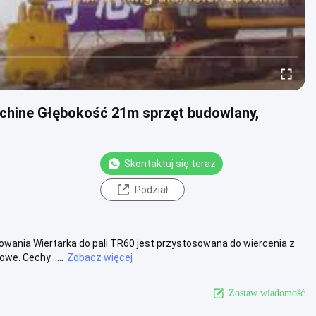
achine Głębokość 21m sprzęt budowlany,
Skontaktuj się teraz
Podział
wania Wiertarka do pali TR60 jest przystosowana do wiercenia z
e. Cechy .....
Zobacz więcej
Zostaw wiadomość