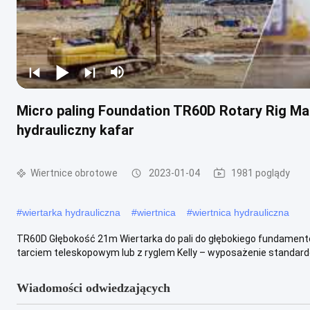
Micro paling Foundation TR60D Rotary Rig M
hydrauliczny kafar
Wiertnice obrotowe
2023-01-04
1981 poglądy
#
wiertarka hydrauliczna
#
wiertnica
#
wiertnica hydrauliczna
TR60D Głębokość 21m Wiertarka do pali do głębokiego fundamento
tarciem teleskopowym lub z ryglem Kelly – wyposażenie standardow
Wiadomości odwiedzających