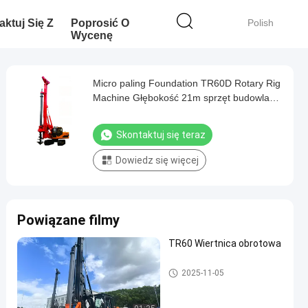
aktuj Się Z
Poprosić O
Polish
Wycenę
Micro paling Foundation TR60D Rotary Rig
Machine Głębokość 21m sprzęt budowlany,
hydrauliczny kafar
Skontaktuj się teraz
Dowiedz się więcej
Powiązane filmy
TR60 Wiertnica obrotowa
Wiertnice obrotowe
2025-11-05