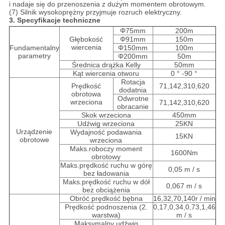
i nadaje się do przenoszenia z dużym momentem obrotowym.
(7) Silnik wysokoprężny przyjmuje rozruch elektryczny.
3. Specyfikacje techniczne
Φ75mm
200m
Głębokość
Φ91mm
150m
wiercenia
Fundamentalny
Φ150mm
100m
parametry
Φ200mm
50m
Średnica drążka Kelly
50mm
Kąt wiercenia otworu
0 ° -90 °
Rotacja
Prędkość
71,142,310,620
dodatnia
obrotowa
Odwrotne
wrzeciona
71,142,310,620
obracanie
Skok wrzeciona
450mm
Udźwig wrzeciona
25KN
Urządzenie
Wydajność podawania
15KN
obrotowe
wrzeciona
Maks.roboczy moment
1600Nm
obrotowy
Maks.prędkość ruchu w górę
0,05 m / s
bez ładowania
Maks.prędkość ruchu w dół
0,067 m / s
bez obciążenia
Obróć prędkość bębna
16,32,70,140r / min
Prędkość podnoszenia (2.
0,17,0,34,0,73,1,46
warstwa)
m / s
Maksymalny udźwig