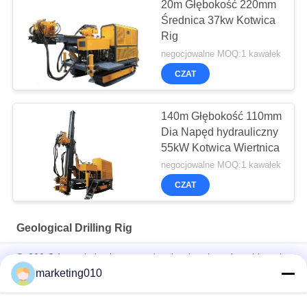
20m Głębokość 220mm
Średnica 37kw Kotwica
Rig
negocjowalne MOQ:1 kawałek
CZAT
140m Głębokość 110mm
Dia Napęd hydrauliczny
55kW Kotwica Wiertnica
negocjowalne MOQ:1 kawałek
CZAT
Geological Drilling Rig
Sq300 Odwrotnie krążący urządzenie wiertnicze do pobierania
próbek i proszku skalnego
marketing010
SHY-4 Pełna hydrauliczna wiertnica rdzeniowa Wiertnica
geologiczna o głębokości 1500 m