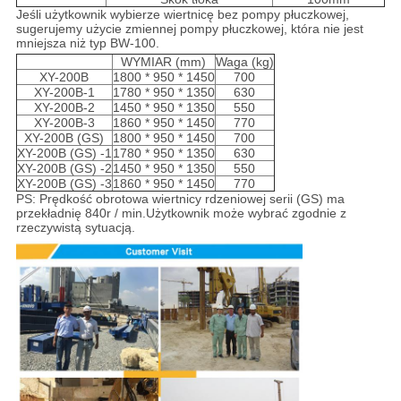
Jeśli użytkownik wybierze wiertnicę bez pompy płuczkowej,
sugerujemy użycie zmiennej pompy płuczkowej, która nie jest
mniejsza niż typ BW-100.
WYMIAR (mm)
Waga (kg)
XY-200B
1800 * 950 * 1450
700
XY-200B-1
1780 * 950 * 1350
630
XY-200B-2
1450 * 950 * 1350
550
XY-200B-3
1860 * 950 * 1450
770
XY-200B (GS)
1800 * 950 * 1450
700
XY-200B (GS) -1
1780 * 950 * 1350
630
XY-200B (GS) -2
1450 * 950 * 1350
550
XY-200B (GS) -3
1860 * 950 * 1450
770
PS: Prędkość obrotowa wiertnicy rdzeniowej serii (GS) ma
przekładnię 840r / min.Użytkownik może wybrać zgodnie z
rzeczywistą sytuacją.