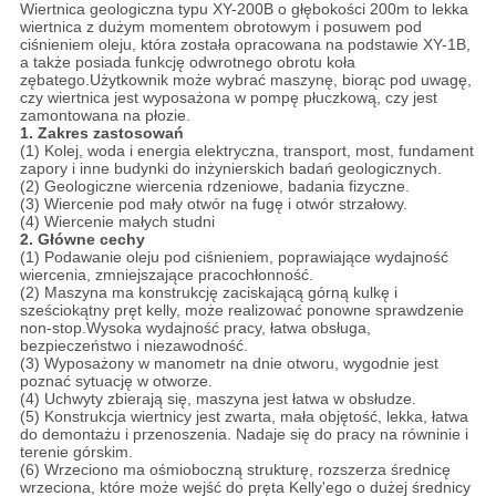
Wiertnica geologiczna typu XY-200B o głębokości 200m to lekka
wiertnica z dużym momentem obrotowym i posuwem pod
ciśnieniem oleju, która została opracowana na podstawie XY-1B,
a także posiada funkcję odwrotnego obrotu koła
zębatego.Użytkownik może wybrać maszynę, biorąc pod uwagę,
czy wiertnica jest wyposażona w pompę płuczkową, czy jest
zamontowana na płozie.
1. Zakres zastosowań
(1) Kolej, woda i energia elektryczna, transport, most, fundament
zapory i inne budynki do inżynierskich badań geologicznych.
(2) Geologiczne wiercenia rdzeniowe, badania fizyczne.
(3) Wiercenie pod mały otwór na fugę i otwór strzałowy.
(4) Wiercenie małych studni
2. Główne cechy
(1) Podawanie oleju pod ciśnieniem, poprawiające wydajność
wiercenia, zmniejszające pracochłonność.
(2) Maszyna ma konstrukcję zaciskającą górną kulkę i
sześciokątny pręt kelly, może realizować ponowne sprawdzenie
non-stop.Wysoka wydajność pracy, łatwa obsługa,
bezpieczeństwo i niezawodność.
(3) Wyposażony w manometr na dnie otworu, wygodnie jest
poznać sytuację w otworze.
(4) Uchwyty zbierają się, maszyna jest łatwa w obsłudze.
(5) Konstrukcja wiertnicy jest zwarta, mała objętość, lekka, łatwa
do demontażu i przenoszenia. Nadaje się do pracy na równinie i
terenie górskim.
(6) Wrzeciono ma ośmioboczną strukturę, rozszerza średnicę
wrzeciona, które może wejść do pręta Kelly'ego o dużej średnicy