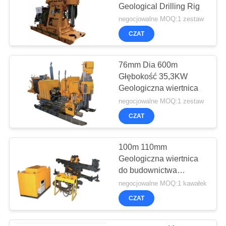
Geological Drilling Rig
negocjowalne MOQ:1 zestaw
CZAT
76mm Dia 600m
Głębokość 35,3KW
Geologiczna wiertnica
negocjowalne MOQ:1 zestaw
CZAT
100m 110mm
Geologiczna wiertnica
do budownictwa
miejskiego
negocjowalne MOQ:1 kawałek
CZAT