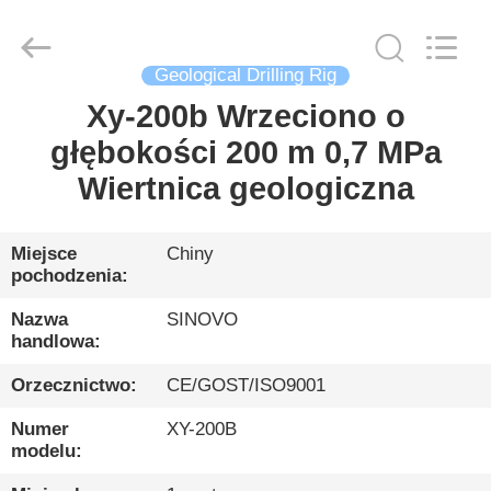
International
&
Sinovo
Heavy
Industry
Geological Drilling Rig
Co.Ltd..
All
Rights
Xy-200b Wrzeciono o
DOM
Reserved.
głębokości 200 m 0,7 MPa
PRODUKTY
Wiertnica geologiczna
POKAZ
Miejsce
Chiny
pochodzenia:
VR
Nazwa
SINOVO
handlowa:
O
Orzecznictwo:
CE/GOST/ISO9001
NAS
Numer
XY-200B
modelu:
WYCIECZKA