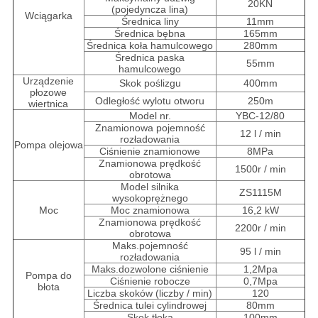
20KN
(pojedyncza lina)
Wciągarka
Średnica liny
11mm
Średnica bębna
165mm
Średnica koła hamulcowego
280mm
Średnica paska
55mm
hamulcowego
Urządzenie
Skok poślizgu
400mm
płozowe
Odległość wylotu otworu
250m
wiertnica
Model nr.
YBC-12/80
Znamionowa pojemność
12 l / min
rozładowania
Pompa olejowa
Ciśnienie znamionowe
8MPa
Znamionowa prędkość
1500r / min
obrotowa
Model silnika
ZS1115M
wysokoprężnego
Moc
Moc znamionowa
16,2 kW
Znamionowa prędkość
2200r / min
obrotowa
Maks.pojemność
95 l / min
rozładowania
Maks.dozwolone ciśnienie
1,2Mpa
Pompa do
Ciśnienie robocze
0,7Mpa
błota
Liczba skoków (liczby / min)
120
Średnica tulei cylindrowej
80mm
Skok tłoka
100mm