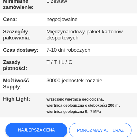
PO
Minimalne
1 zestaw
zamówienie:
FABRYCE
Cena:
negocjowalne
KONTROLA
Szczegóły
Międzynarodowy pakiet kartonów
pakowania:
eksportowych
JAKOŚCI
Czas dostawy:
7-10 dni roboczych
SKONTAKTUJ
Zasady
T / T i L / C
płatności:
SIĘ
Z
Możliwość
30000 jednostek rocznie
Supply:
NAMI
High Light:
,
wrzeciono wiertnica geologiczna
,
wiertnica geologiczna o głębokości 200 m
POROZMAWIAJ
,
wiertnica geologiczna 0
7 MPa
TERAZ
NAJLEPSZA CENA
POROZMAWIAJ TERAZ