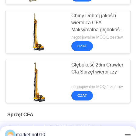
Chiny Dobrej jakości
wiertnica CFA
Maksymalna głębokość
wiercenia 16,5 m Do
negocjowalne MOQ:1 zestaw
stosu fundamentowego
CZAT
Głębokość 26m Crawler
Cfa Sprzęt wiertniczy
negocjowalne MOQ:1 zestaw
CZAT
Sprzęt CFA
Wysoka moc kopania TR250W CFA Wielofunkcyjny
profesjonalny młot hydrauliczny Wiertnica obrotowa Pile Driver
marketing010