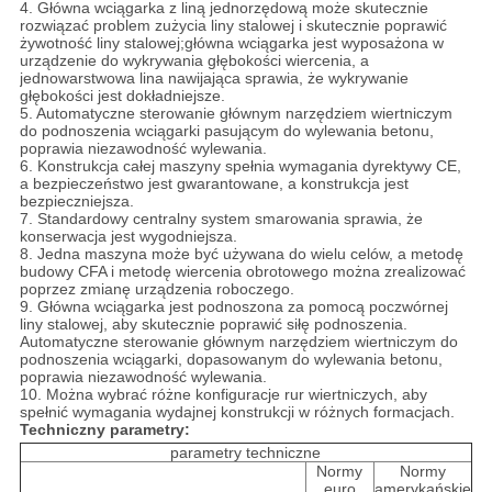
4. Główna wciągarka z liną jednorzędową może skutecznie
rozwiązać problem zużycia liny stalowej i skutecznie poprawić
żywotność liny stalowej;główna wciągarka jest wyposażona w
urządzenie do wykrywania głębokości wiercenia, a
jednowarstwowa lina nawijająca sprawia, że ​​wykrywanie
głębokości jest dokładniejsze.
5. Automatyczne sterowanie głównym narzędziem wiertniczym
do podnoszenia wciągarki pasującym do wylewania betonu,
poprawia niezawodność wylewania.
6. Konstrukcja całej maszyny spełnia wymagania dyrektywy CE,
a bezpieczeństwo jest gwarantowane, a konstrukcja jest
bezpieczniejsza.
7. Standardowy centralny system smarowania sprawia, że ​​
konserwacja jest wygodniejsza.
8. Jedna maszyna może być używana do wielu celów, a metodę
budowy CFA i metodę wiercenia obrotowego można zrealizować
poprzez zmianę urządzenia roboczego.
9. Główna wciągarka jest podnoszona za pomocą poczwórnej
liny stalowej, aby skutecznie poprawić siłę podnoszenia.
Automatyczne sterowanie głównym narzędziem wiertniczym do
podnoszenia wciągarki, dopasowanym do wylewania betonu,
poprawia niezawodność wylewania.
10. Można wybrać różne konfiguracje rur wiertniczych, aby
spełnić wymagania wydajnej konstrukcji w różnych formacjach.
Techniczny
parametry:
parametry techniczne
Normy
Normy
euro
amerykańskie