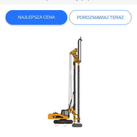
COMPANY
NEWS
NAJLEPSZA CENA
POROZMAWIAJ TERAZ
SITEMAP
POLITYKA
PRYWATNOŚCI