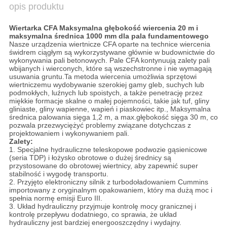
opis produktu
Wiertarka CFA Maksymalna głębokość wiercenia 20 m i
maksymalna średnica 1000 mm dla pala fundamentowego
Nasze urządzenia wiertnicze CFA oparte na technice wiercenia
świdrem ciągłym są wykorzystywane głównie w budownictwie do
wykonywania pali betonowych. Pale CFA kontynuują zalety pali
wbijanych i wierconych, które są wszechstronne i nie wymagają
usuwania gruntu.Ta metoda wiercenia umożliwia sprzętowi
wiertniczemu wydobywanie szerokiej gamy gleb, suchych lub
podmokłych, luźnych lub spoistych, a także penetrację przez
miękkie formacje skalne o małej pojemności, takie jak tuf, gliny
gliniaste, gliny wapienne, wapień i piaskowiec itp., Maksymalna
średnica palowania sięga 1,2 m, a max.głębokość sięga 30 m, co
pozwala przezwyciężyć problemy związane dotychczas z
projektowaniem i wykonywaniem pali.
Zalety:
1. Specjalne hydrauliczne teleskopowe podwozie gąsienicowe
(seria TDP) i łożysko obrotowe o dużej średnicy są
przystosowane do obrotowej wiertnicy, aby zapewnić super
stabilność i wygodę transportu.
2. Przyjęto elektroniczny silnik z turbodoładowaniem Cummins
importowany z oryginalnym opakowaniem, który ma dużą moc i
spełnia normę emisji Euro III.
3. Układ hydrauliczny przyjmuje kontrolę mocy granicznej i
kontrolę przepływu dodatniego, co sprawia, że ​​układ
hydrauliczny jest bardziej energooszczędny i wydajny.