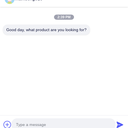
Zaawansowana wiertarka z długim żurawiem.
2:39 PM
Roboty budowlane Średnica odwiertu 800 mm Fundament
Pale hydrauliczne Kopalnia Wiertnica obrotowa
Good day, what product are you looking for?
popularne kategorie
Wszystko
Hydrauliczny 
Wiertnice Obrotowe
Łamacz Stosów
Core Drilling Rig
Sprzęt CFA
Waterwell Wiertnica
Obudowa Rotator
Hydrauliczne 
Desander
Wiertarki 
Gąsienicowe
porozmawiaj teraz