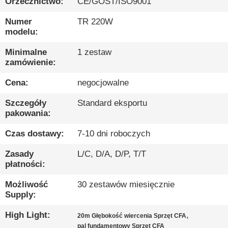
PO
Orzecznictwo:
CE/GOST/ISO9001
FABRYCE
Numer
TR 220W
modelu:
KONTROLA
Minimalne
1 zestaw
zamówienie:
JAKOŚCI
Cena:
negocjowalne
SKONTAKTUJ
Szczegóły
Standard eksportu
pakowania:
SIĘ
Z
Czas dostawy:
7-10 dni roboczych
NAMI
Zasady
L/C, D/A, D/P, T/T
płatności:
POROZMAWIAJ
Możliwość
30 zestawów miesięcznie
Supply:
TERAZ
High Light:
,
20m Głębokość wiercenia Sprzęt CFA
pal fundamentowy Sprzęt CFA