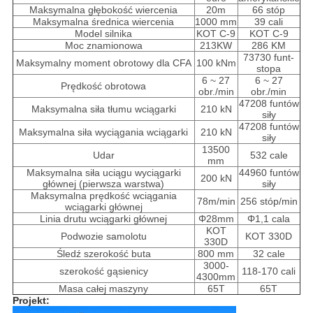
Maksymalna głębokość wiercenia
20m
66 stóp
Maksymalna średnica wiercenia
1000 mm
39 cali
Model silnika
KOT C-9
KOT C-9
Moc znamionowa
213KW
286 KM
73730 funt-
Maksymalny moment obrotowy dla CFA
100 kNm
stopa
6 ~ 27
6 ~ 27
Prędkość obrotowa
obr./min
obr./min
47208 funtów
Maksymalna siła tłumu wciągarki
210 kN
siły
47208 funtów
Maksymalna siła wyciągania wciągarki
210 kN
siły
13500
Udar
532 cale
mm
Maksymalna siła uciągu wyciągarki
44960 funtów
200 kN
głównej (pierwsza warstwa)
siły
Maksymalna prędkość wciągania
78m/min
256 stóp/min
wciągarki głównej
Linia drutu wciągarki głównej
Φ28mm
Φ1,1 cala
KOT
Podwozie samolotu
KOT 330D
330D
Śledź szerokość buta
800 mm
32 cale
3000-
szerokość gąsienicy
118-170 cali
4300mm
Masa całej maszyny
65T
65T
Projekt: