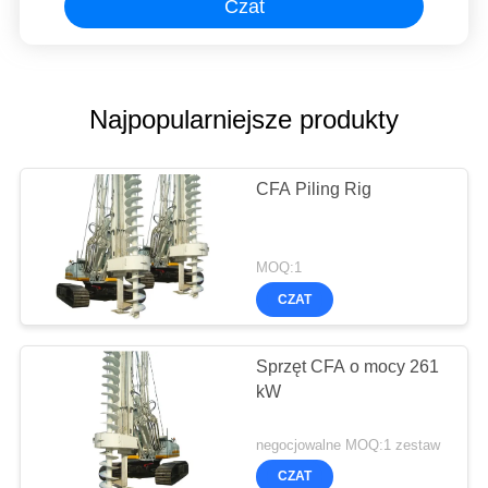
Czat
Najpopularniejsze produkty
CFA Piling Rig
MOQ:1
CZAT
Sprzęt CFA o mocy 261
kW
negocjowalne MOQ:1 zestaw
CZAT