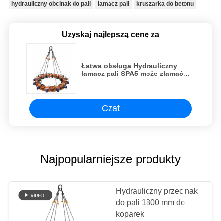
hydrauliczny obcinak do pali
łamacz pali
kruszarka do betonu
Uzyskaj najlepszą cenę za
Łatwa obsługa Hydrauliczny
łamacz pali SPA5 może złamać
okrągły stos (300-1200 mm) i ciąć
60 stosów / 8h
Czat
Najpopularniejsze produkty
Hydrauliczny przecinak
do pali 1800 mm do
koparek