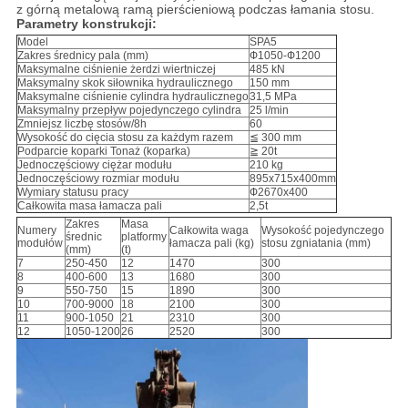
z górną metalową ramą pierścieniową podczas łamania stosu.
Parametry konstrukcji:
Model
SPA5
Zakres średnicy pala (mm)
Ф1050-Ф1200
Maksymalne ciśnienie żerdzi wiertniczej
485 kN
Maksymalny skok siłownika hydraulicznego
150 mm
Maksymalne ciśnienie cylindra hydraulicznego
31,5 MPa
Maksymalny przepływ pojedynczego cylindra
25 l/min
Zmniejsz liczbę stosów/8h
60
Wysokość do cięcia stosu za każdym razem
≦ 300 mm
Podparcie koparki Tonaż (koparka)
≧ 20t
Jednoczęściowy ciężar modułu
210 kg
Jednoczęściowy rozmiar modułu
895x715x400mm
Wymiary statusu pracy
Ф2670x400
Całkowita masa łamacza pali
2,5t
Zakres
Masa
Numery
Całkowita waga
Wysokość pojedynczego
średnic
platformy
modułów
łamacza pali (kg)
stosu zgniatania (mm)
(mm)
(t)
7
250-450
12
1470
300
8
400-600
13
1680
300
9
550-750
15
1890
300
10
700-9000
18
2100
300
11
900-1050
21
2310
300
12
1050-1200
26
2520
300