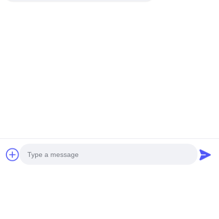
młota do palowania
negocjowalne MOQ:1 zestaw
CZAT
Hydrauliczny obcinak do
palów 470 kN
negocjowalne MOQ:1
CZAT
Hydrauliczny łamacz stosów
porozmawiaj teraz
Regulowany prosty hydrauliczny łamacz pali SPA8 Maszynowy
betonowy stos, głowica palowa z certyfikatem CE / GOST /
ISO9001
Hydrauliczna maszyna do rozłupywania w górnictwie
Photo