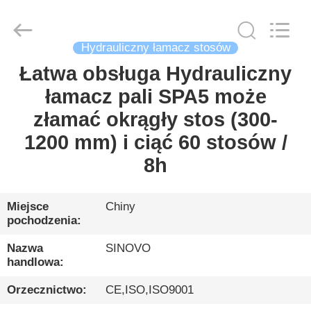
International
&
Sinovo
Heavy
Industry
Hydrauliczny łamacz stosów
Co.Ltd..
All
Rights
Łatwa obsługa Hydrauliczny
DOM
Reserved.
łamacz pali SPA5 może
PRODUKTY
złamać okrągły stos (300-
1200 mm) i ciąć 60 stosów /
POKAZ
8h
VR
Miejsce
Chiny
pochodzenia:
O
NAS
Nazwa
SINOVO
handlowa:
WYCIECZKA
Orzecznictwo:
CE,ISO,ISO9001