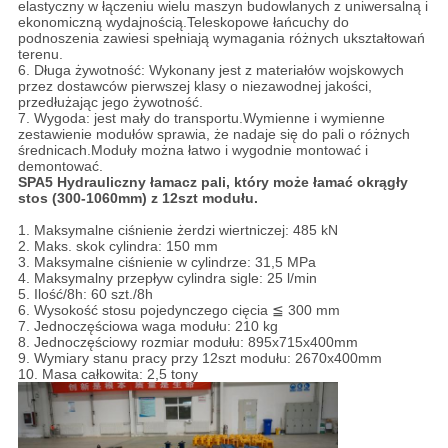
elastyczny w łączeniu wielu maszyn budowlanych z uniwersalną i
ekonomiczną wydajnością.Teleskopowe łańcuchy do
podnoszenia zawiesi spełniają wymagania różnych ukształtowań
terenu.
6. Długa żywotność: Wykonany jest z materiałów wojskowych
przez dostawców pierwszej klasy o niezawodnej jakości,
przedłużając jego żywotność.
7. Wygoda: jest mały do ​​transportu.Wymienne i wymienne
zestawienie modułów sprawia, że ​​nadaje się do pali o różnych
średnicach.Moduły można łatwo i wygodnie montować i
demontować.
SPA5 Hydrauliczny łamacz pali, który może łamać okrągły
stos (300-1060mm) z 12szt modułu.
1. Maksymalne ciśnienie żerdzi wiertniczej: 485 kN
2. Maks. skok cylindra: 150 mm
3. Maksymalne ciśnienie w cylindrze: 31,5 MPa
4. Maksymalny przepływ cylindra sigle: 25 l/min
5. Ilość/8h: 60 szt./8h
6. Wysokość stosu pojedynczego cięcia ≦ 300 mm
7. Jednoczęściowa waga modułu: 210 kg
8. Jednoczęściowy rozmiar modułu: 895x715x400mm
9. Wymiary stanu pracy przy 12szt modułu: 2670x400mm
10. Masa całkowita: 2,5 tony