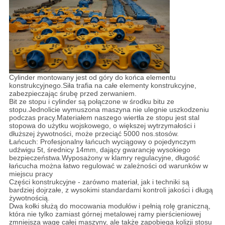
Cylinder montowany jest od góry do końca elementu
konstrukcyjnego.Siła trafia na całe elementy konstrukcyjne,
zabezpieczając śrubę przed zerwaniem.
Bit ze stopu i cylinder są połączone w środku bitu ze
stopu.Jednolicie wymuszona maszyna nie ulegnie uszkodzeniu
podczas pracy.Materiałem naszego wiertła ze stopu jest stal
stopowa do użytku wojskowego, o większej wytrzymałości i
dłuższej żywotności, może przeciąć 5000 nos.stosów.
Łańcuch: Profesjonalny łańcuch wyciągowy o pojedynczym
udźwigu 5t, średnicy 14mm, dający gwarancję wysokiego
bezpieczeństwa.Wyposażony w klamry regulacyjne, długość
łańcucha można łatwo regulować w zależności od warunków w
miejscu pracy
Części konstrukcyjne - zarówno materiał, jak i techniki są
bardziej dojrzałe, z wysokimi standardami kontroli jakości i długą
żywotnością.
Dwa kołki służą do mocowania modułów i pełnią rolę graniczną,
która nie tylko zamiast górnej metalowej ramy pierścieniowej
zmniejsza wagę całej maszyny, ale także zapobiega kolizji stosu