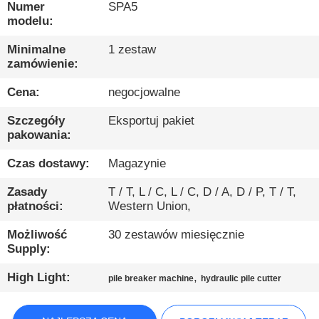
PO
Numer
SPA5
modelu:
FABRYCE
Minimalne
1 zestaw
zamówienie:
KONTROLA
Cena:
negocjowalne
JAKOŚCI
Szczegóły
Eksportuj pakiet
pakowania:
SKONTAKTUJ
SIĘ
Czas dostawy:
Magazynie
Z
Zasady
T / T, L / C, L / C, D / A, D / P, T / T,
płatności:
Western Union,
NAMI
Możliwość
30 zestawów miesięcznie
Supply:
POROZMAWIAJ
TERAZ
High Light:
,
pile breaker machine
hydraulic pile cutter