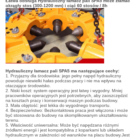
Łatwa obsługa Hydrauliczny łamacz pali SPA5 może złamać
okrągły stos (300-1200 mm) i ciąć 60 stosów / 8h
Hydrauliczny łamacz pali SPA5 ma następujące cechy:
1. Przyjazny dla środowiska: jego pełny napęd hydrauliczny
powoduje niewielki hałas podczas pracy i nie ma wpływu na
otaczające środowisko.
2. Niski koszt: system operacyjny jest łatwy i wygodny. Mniej
pracowników operacyjnych jest potrzebnych, aby zaoszczędzić
na kosztach pracy i konserwacji maszyn podczas budowy.
3. Mała objętość: jest lekka do wygodnego transportu.
4. Bezpieczeństwo: Bezkontaktowa praca jest włączona i może
być stosowana do budowy na skomplikowanym ukształtowaniu
terenu.
5. Właściwość uniwersalna: Może być napędzana różnymi
źródłami energii i jest kompatybilna z koparkami lub układem
hydraulicznym w zależności od warunków na placu budowy.Jest