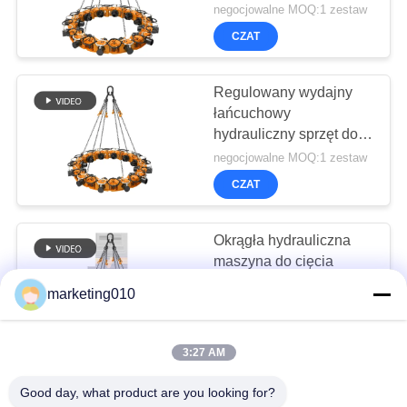
negocjowalne MOQ:1 zestaw
CZAT
Regulowany wydajny
łańcuchowy
hydrauliczny sprzęt do
cięcia pali 790kN SPA8
negocjowalne MOQ:1 zestaw
CZAT
Okrągła hydrauliczna
maszyna do cięcia
łamacza stosów serii
marketing010
SPA
negocjowalne MOQ:1
CZAT
3:27 AM
Budowa hydraulicznego
Good day, what product are you looking for?