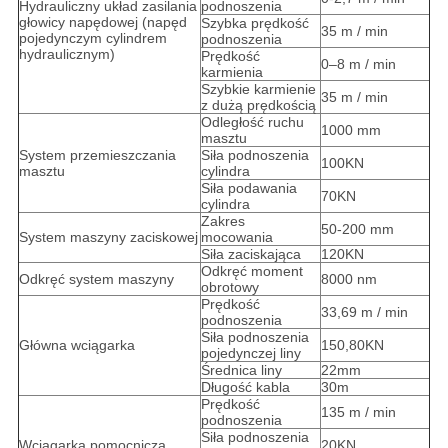
Hydrauliczny układ zasilania
podnoszenia
głowicy napędowej (napęd
Szybka prędkość
35 m / min
pojedynczym cylindrem
podnoszenia
hydraulicznym)
Prędkość
0–8 m / min
karmienia
Szybkie karmienie
35 m / min
z dużą prędkością
Odległość ruchu
1000 mm
masztu
System przemieszczania
Siła podnoszenia
100KN
masztu
cylindra
Siła podawania
70KN
cylindra
Zakres
50-200 mm
System maszyny zaciskowej
mocowania
Siła zaciskająca
120KN
Odkręć moment
Odkręć system maszyny
8000 nm
obrotowy
Prędkość
33,69 m / min
podnoszenia
Siła podnoszenia
Główna wciągarka
150,80KN
pojedynczej liny
Średnica liny
22mm
Długość kabla
30m
Prędkość
135 m / min
podnoszenia
Siła podnoszenia
Wciągarka pomocnicza
20KN