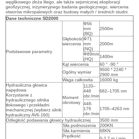
węglikowego złoża litego, ale także sejsmicznej eksploracji
geofizycznej, inżynieryjnego badania geologicznego, wiercenia
otworów mikropalowych oraz budowy małych / średnich studni.
Dane techniczne SD2000
Ф56
mm
2500m
(BQ)
Głębokość
Ф71
wiercenia
mm
2000m
(NQ)
Podstawowe parametry
Ф89mm
1400m
(HQ)
Kąt wiercenia
60 ° -90 °
9500 * 2240 *
Ogólny wymiar
2900 mm
Waga całkowita
16000 kg
Hydrauliczna głowica
1120–
napędowa
448
682–1705 nm
Korzystanie z
obr./min
Moment
hydraulicznego silnika
obrotowy
448-
tłokowego i przekładni
179
1705–4263 nm
mechanicznej (wybierz silnik
obr./min
hydrauliczny AV6-160)
Odległość podawania głowicy hydraulicznej
3500 mm
Siła podnoszenia
200KN
Siła karmienia
68KN
Prędkość
0-2,7 m / min