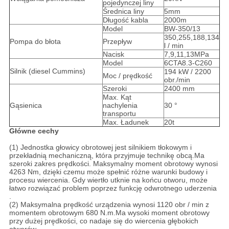
pojedynczej liny
Średnica liny
5mm
Długość kabla
2000m
Model
BW-350/13
350,255,188,134
Pompa do błota
Przepływ
l / min
Nacisk
7,9,11,13MPa
Model
6CTA8.3-C260
Silnik (diesel Cummins)
194 kW / 2200
Moc / prędkość
obr./min
Szeroki
2400 mm
Max. Kąt
Gąsienica
nachylenia
30 °
transportu
Max. Ładunek
20t
Główne cechy
(1) Jednostka głowicy obrotowej jest silnikiem tłokowym i
przekładnią mechaniczną, która przyjmuje technikę obcą.Ma
szeroki zakres prędkości. Maksymalny moment obrotowy wynosi
4263 Nm, dzięki czemu może spełnić różne warunki budowy i
procesu wiercenia. Gdy wiertło utknie na końcu otworu, może
łatwo rozwiązać problem poprzez funkcję odwrotnego uderzenia
.
(2) Maksymalna prędkość urządzenia wynosi 1120 obr / min z
momentem obrotowym 680 N.m.Ma wysoki moment obrotowy
przy dużej prędkości, co nadaje się do wiercenia głębokich