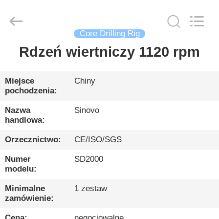
International
&
Sinovo
Heavy
Industry
Core Drilling Rig
Co.Ltd..
All
Rights
Rdzeń wiertniczy 1120 rpm
DOM
Reserved.
PRODUKTY
Miejsce
Chiny
pochodzenia:
POKAZ
Nazwa
Sinovo
handlowa:
VR
Orzecznictwo:
CE/ISO/SGS
O
Numer
SD2000
modelu:
NAS
Minimalne
1 zestaw
zamówienie:
WYCIECZKA
Cena:
negocjowalne