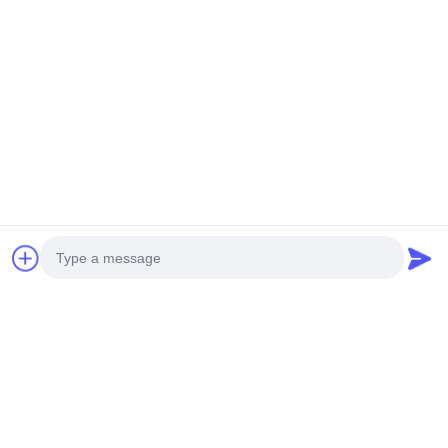
CZAT
Mała wiertnica
rdzeniowa Sinovo
negocjowalne MOQ:1 zestaw
CZAT
Core Drilling Rig
porozmawiaj teraz
SM75 Wielofunkcyjna wiertarka
Mocna wiertarka XY-6A idealna do projektów wiercenia
XY-200 Drilling Rig Core odkryć wszechstronność
Photo
doświadczenie Wyższa wydajność wiercenia
Video Call
popularne kategorie
Wszystko