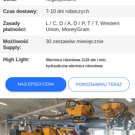
PO
FABRYCE
Czas dostawy:
7-10 dni roboczych
Zasady
L / C, D / A, D / P, T / T, Western
KONTROLA
płatności:
Union, MoneyGram
JAKOŚCI
Możliwość
30 zestawów miesięcznie
Supply:
SKONTAKTUJ
High Light:
,
Wiertnica rdzeniowa 1120 obr / min
hydrauliczna wiertnica rdzeniowa
SIĘ
Z
NAJLEPSZA CENA
POROZMAWIAJ TERAZ
NAMI
POROZMAWIAJ
TERAZ