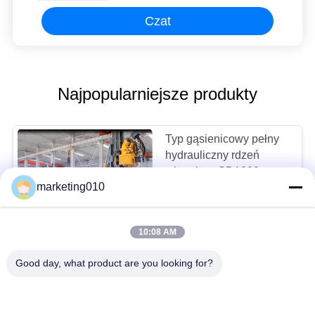
Czat
Najpopularniejsze produkty
Typ gąsienicowy pełny
hydrauliczny rdzeń
wiertniczy SD1000
marketing010
MOQ:1
CZAT
10:08 AM
Przenośne wrzeciono
Good day, what product are you looking for?
100 m Sprzęt do
wiercenia rdzeniowego
o skoku 450 mm
negocjowalne MOQ:1 zestaw