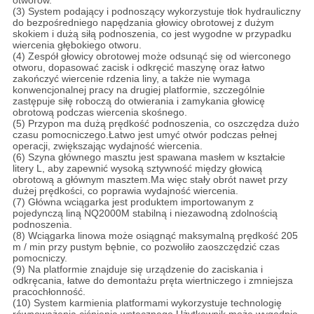
otworów.
(3) System podający i podnoszący wykorzystuje tłok hydrauliczny
do bezpośredniego napędzania głowicy obrotowej z dużym
skokiem i dużą siłą podnoszenia, co jest wygodne w przypadku
wiercenia głębokiego otworu.
(4) Zespół głowicy obrotowej może odsunąć się od wierconego
otworu, dopasować zacisk i odkręcić maszynę oraz łatwo
zakończyć wiercenie rdzenia liny, a także nie wymaga
konwencjonalnej pracy na drugiej platformie, szczególnie
zastępuje siłę roboczą do otwierania i zamykania głowicę
obrotową podczas wiercenia skośnego.
(5) Przypon ma dużą prędkość podnoszenia, co oszczędza dużo
czasu pomocniczego.Łatwo jest umyć otwór podczas pełnej
operacji, zwiększając wydajność wiercenia.
(6) Szyna głównego masztu jest spawana masłem w kształcie
litery L, aby zapewnić wysoką sztywność między głowicą
obrotową a głównym masztem.Ma więc stały obrót nawet przy
dużej prędkości, co poprawia wydajność wiercenia.
(7) Główna wciągarka jest produktem importowanym z
pojedynczą liną NQ2000M stabilną i niezawodną zdolnością
podnoszenia.
(8) Wciągarka linowa może osiągnąć maksymalną prędkość 205
m / min przy pustym bębnie, co pozwoliło zaoszczędzić czas
pomocniczy.
(9) Na platformie znajduje się urządzenie do zaciskania i
odkręcania, łatwe do demontażu pręta wiertniczego i zmniejsza
pracochłonność.
(10) System karmienia platformami wykorzystuje technologię